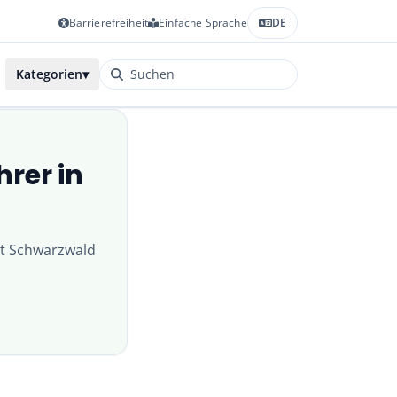
Barrierefreiheit
Einfache Sprache
DE
Kategorien
▾
rer in
zt
Schwarzwald