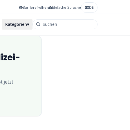
Barrierefreiheit
Einfache Sprache
DE
Kategorien
▾
izei-
t jetzt