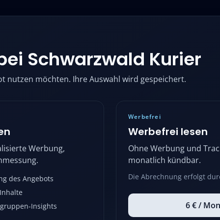
bei
Schwarzwald Kurier
ot nutzen möchten. Ihre Auswahl wird gespeichert.
Werbefrei
en
Werbefrei lesen
lisierte Werbung,
Ohne Werbung und Track
enmessung.
monatlich kündbar.
Die Abrechnung erfolgt dur
ng des Angebots
Inhalte
6 € / Mon
gruppen-Insights