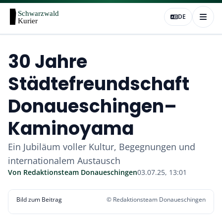
DE
30 Jahre
Städtefreundschaft
Donaueschingen–
Kaminoyama
Ein Jubiläum voller Kultur, Begegnungen und
internationalem Austausch
Von
Redaktionsteam Donaueschingen
03.07.25, 13:01
Bild
1
von
3
Bild zum Beitrag
© Redaktionsteam Donaueschingen