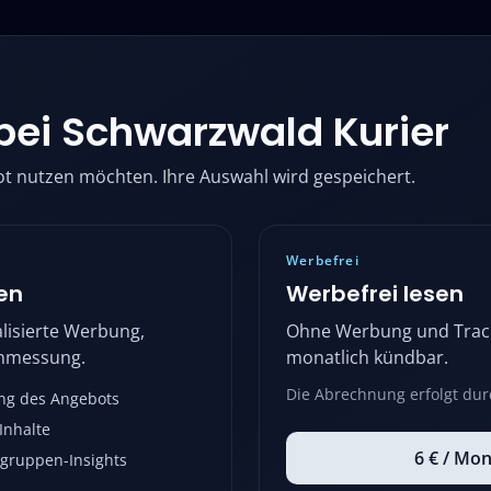
bei
Schwarzwald Kurier
ot nutzen möchten. Ihre Auswahl wird gespeichert.
Werbefrei
en
Werbefrei lesen
lisierte Werbung,
Ohne Werbung und Track
enmessung.
monatlich kündbar.
Die Abrechnung erfolgt dur
ng des Angebots
Inhalte
6 € / Mon
gruppen-Insights