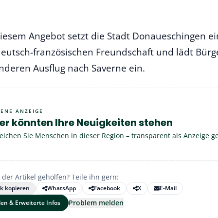
diesem Angebot setzt die Stadt Donaueschingen ei
deutsch-französischen Freundschaft und lädt Bür
nderen Ausflug nach Saverne ein.
GENE ANZEIGE
er könnten Ihre Neuigkeiten stehen
eichen Sie Menschen in dieser Region – transparent als Anzeige g
 der Artikel geholfen? Teile ihn gern:
nk kopieren
WhatsApp
Facebook
X
E-Mail
Problem melden
len & Erweiterte Infos