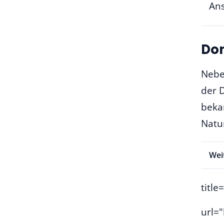
Ans
Don
Nebe
der D
bekan
Natu
Wei
titl
url=