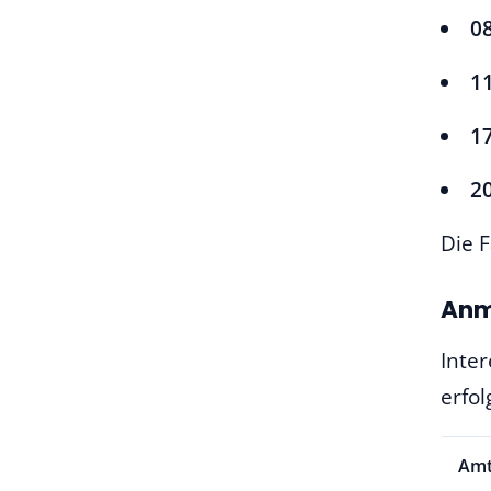
0
1
1
2
Die 
Anm
Inter
erfol
Amt