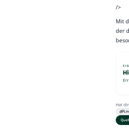
/>
Mit 
der 
beso
EI
Hi
Err
Hat dir
Li
Quel