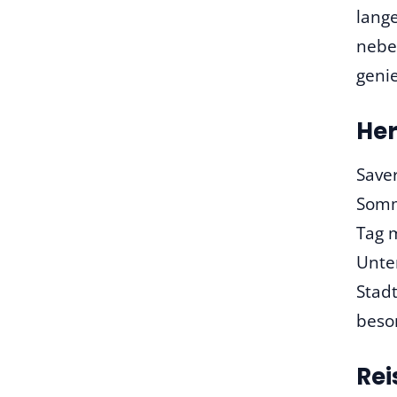
lang
nebe
geni
Her
Saver
Somm
Tag 
Unte
Stad
beso
Re