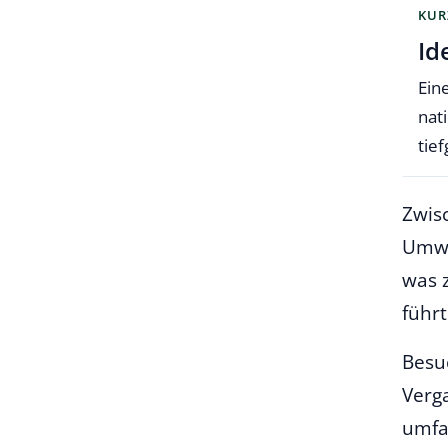
KUR
Id
Ein
nat
tie
Zwisc
Umwä
was 
führt
Besu
Verg
umfa