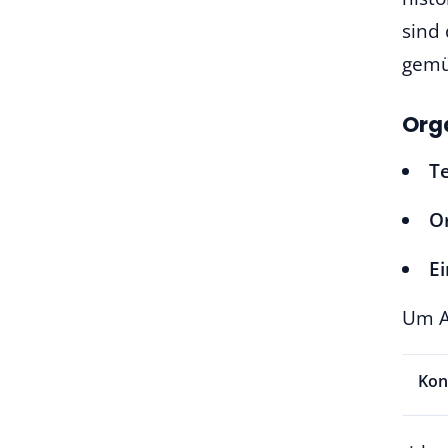
sind
gemü
Org
T
Or
Ei
Um A
Kon