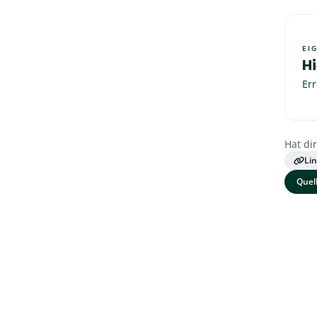
EI
Hi
Err
Hat dir
Li
Quel