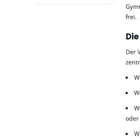
Gymna
frei.
Die
Der V
zentr
Wi
We
We
oder 
Wi