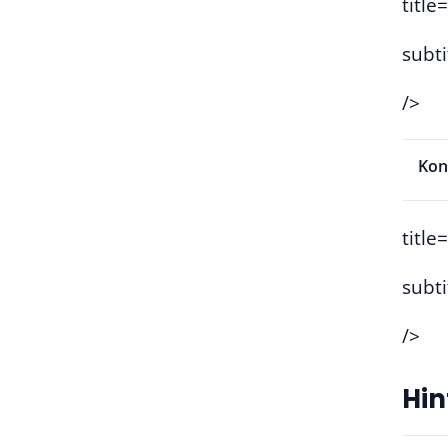
title
subt
/>
Kon
titl
subt
/>
Hin