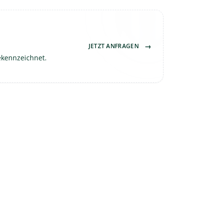
→
JETZT ANFRAGEN
ekennzeichnet.