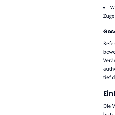
Wi
Zuge
Gesc
Refer
bewe
Verä
authe
tief 
Ein
Die V
hist