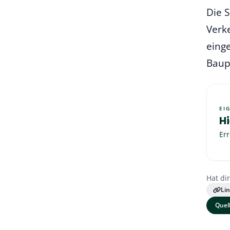
Die S
Verk
eing
Baup
EI
Hi
Err
Hat dir
Li
Quel