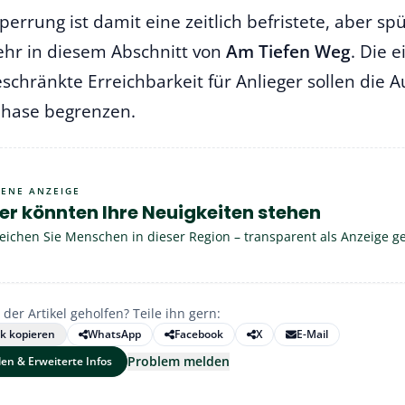
perrung ist damit eine zeitlich befristete, aber 
ehr in diesem Abschnitt von
Am Tiefen Weg
. Die 
eschränkte Erreichbarkeit für Anlieger sollen die
hase begrenzen.
GENE ANZEIGE
er könnten Ihre Neuigkeiten stehen
eichen Sie Menschen in dieser Region – transparent als Anzeige g
 der Artikel geholfen? Teile ihn gern:
nk kopieren
WhatsApp
Facebook
X
E-Mail
Problem melden
len & Erweiterte Infos