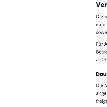
Ver
Die S
eine
sowe
Für
A
Betr
auf 
Dau
Die 
angel
frei