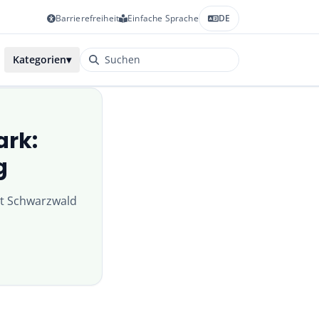
Barrierefreiheit
Einfache Sprache
DE
Kategorien
▾
ark:
g
zt
Schwarzwald